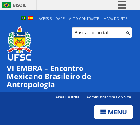
BRASIL
Simplifique!
ACESSIBILIDADE
ALTO CONTRASTE
MAPA DO SITE
Comunica BR
Participe
Acesso à informação
Legislação
VI EMBRA – Encontro
Canais
Mexicano Brasileiro de
Antropologia
Área Restrita
Administradores do Site
MENU