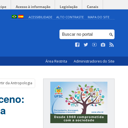
cipe
Acesso à informação
Legislação
Canais
ACESSIBILIDADE
ALTO CONTRASTE
MAPA DO SITE
Área Restrita
Administradores do Site
tir da Antropologia
ceno:
da