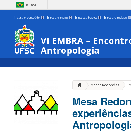
BRASIL
Ir para o conteúdo
1
Ir para o menu
2
Ir para a busca
3
Ir para o rodapé
4
VI EMBRA – Encontro
Antropologia
Mesas Redondas
M
Mesa Redond
experiências
Antropologi