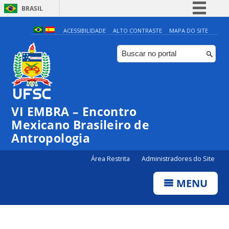
BRASIL
Simplifique!
ACESSIBILIDADE
ALTO CONTRASTE
MAPA DO SITE
Comunica BR
Participe
Acesso à informação
Legislação
VI EMBRA – Encontro
Canais
Mexicano Brasileiro de
Antropologia
Área Restrita
Administradores do Site
MENU