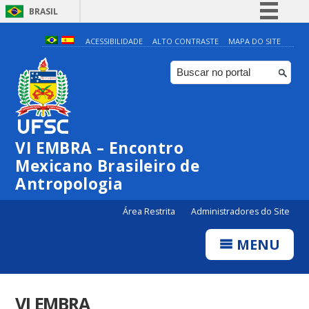
BRASIL
Simplifique!
ACESSIBILIDADE
ALTO CONTRASTE
MAPA DO SITE
Comunica BR
Participe
Acesso à informação
Legislação
VI EMBRA – Encontro
Canais
Mexicano Brasileiro de
Antropologia
Área Restrita
Administradores do Site
MENU
VI EMBRA